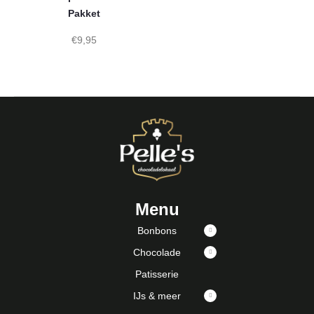
Pakket
€
9,95
Menu
Bonbons
Chocolade
Patisserie
IJs & meer