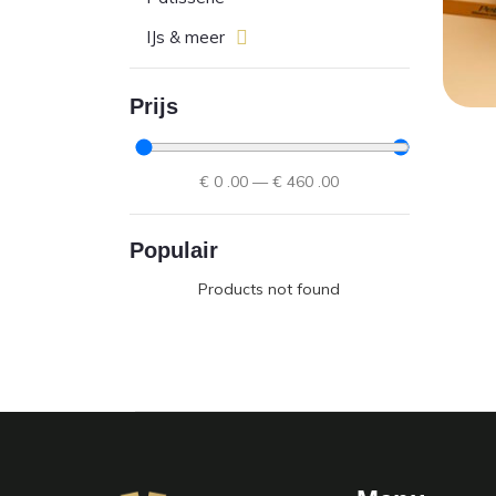
IJs & meer
Prijs
€
0
.00
—
€
460
.00
Populair
Products not found